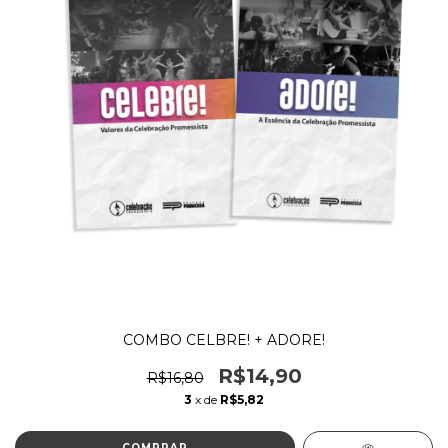
COMBO CELBRE! + ADORE!
R$14,90
R$16,80
3
x de
R$5,82