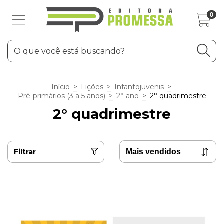
0
Início
>
Lições
>
Infantojuvenis
>
Pré-primários (3 a 5 anos)
>
2° ano
>
2° quadrimestre
2° quadrimestre
Filtrar