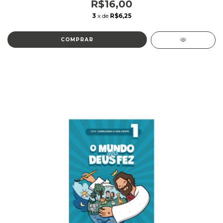
R$16,00
3
x de
R$6,25