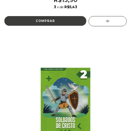
R$13,90
3
x de
R$5,43