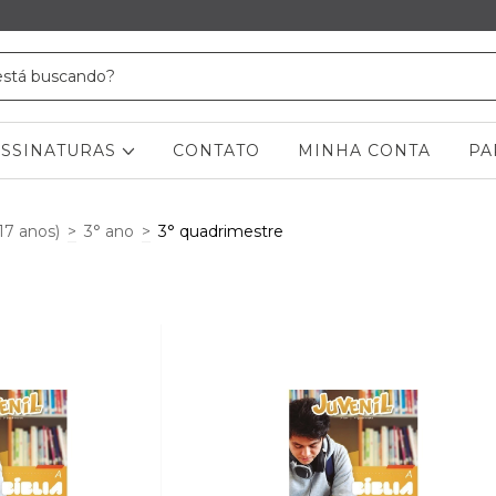
ASSINATURAS
CONTATO
MINHA CONTA
PA
 17 anos)
>
3° ano
>
3° quadrimestre