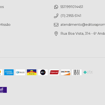
ros
5511991014451
(11) 2955-5141
 Missão
atendimento@editoraprom
Rua Boa Vista, 314 - 6º Anda