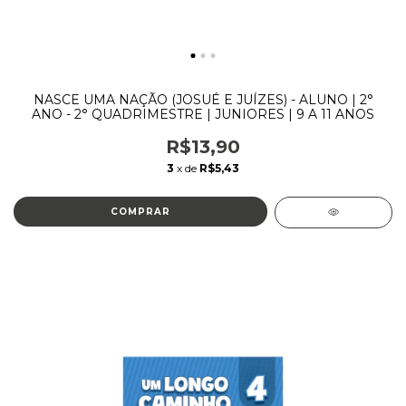
NASCE UMA NAÇÃO (JOSUÉ E JUÍZES) - ALUNO | 2°
ANO - 2° QUADRIMESTRE | JUNIORES | 9 A 11 ANOS
R$13,90
3
x de
R$5,43