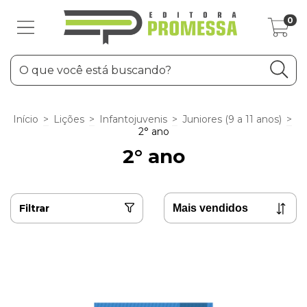
0
Início
>
Lições
>
Infantojuvenis
>
Juniores (9 a 11 anos)
>
2° ano
2° ano
Filtrar