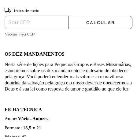
ALTERAR CEP
Entregas para o CEP:
Meios de envio
CALCULAR
Não sei meu CEP
OS DEZ MANDAMENTOS
Nesta série de lições para Pequenos Grupos e Bases Missionárias,
estudaremos sobre os dez mandamentos e o desafio de obedecer
pela graça. Você poderá entender mais sobre esta maravilhosa
doutrina da salvação pela graça e o nosso dever de obedecermos a
Deus e à sua lei como resposta de amor e gratidão ao que ele fez.
FICHA TÉCNICA
Autor:
Vários Autores.
Formato:
13,5 x 21
Páginas:
47